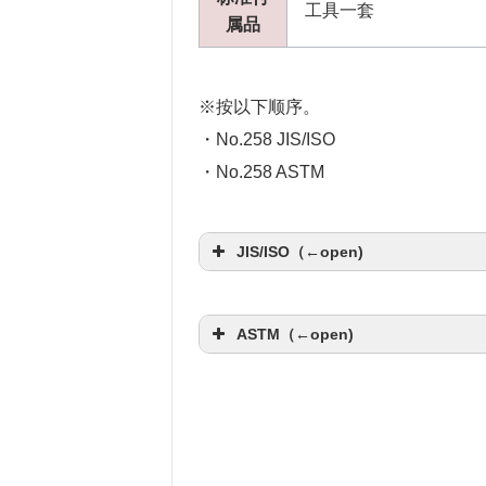
工具一套
属品
※按以下顺序。
・No.258 JIS/ISO
・No.258 ASTM
JIS/ISO（←open)
规格
GB/ISO
ASTM（←open)
试验方法
简支梁冲
规格
AST
基准规格
ISO 1380
试验方法
简支
参考规格
GB/T 104
标准规格
–
摆锤容量