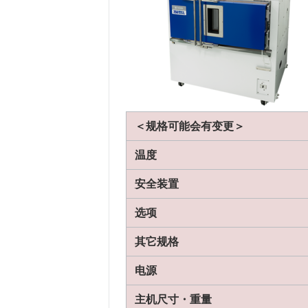
底座固定端
ー
摆锤冲击刀片尖端
R3.
支点间距离
62+0.05
圆头
R3.1
底座上面和冲击刀
ー
底座固定端
ー
片的距离
支点间距离
101.
＜规格可能会有变更＞
底座上面和冲击刀片的
ー
距离
温度
安全装置
选项
其它规格
电源
主机尺寸・重量