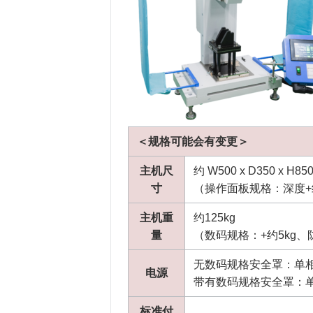
＜规格可能会有变更＞
主机尺
约 W500 x D350 x H85
寸
（操作面板规格：深度+约2
主机重
约125kg
量
（数码规格：+约5kg、防
无数码规格安全罩：单相、A
电源
带有数码规格安全罩：单相、
标准付