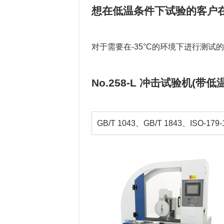
0.5, 1, 2, 
※1(J)
想在低温条件下试验的客户
参考规格
ASTM
底座
GB/IS
摆锤容量
2.7〜
※1(J)
对于需要在-35°C的环境下进行测
用于底座的架台
需要
简支梁
AST
确认用的量规
GB/IS
No.258-L 冲击试验机(带低
ASTM简支梁底座
ー
试验片位置定位规
GB/IS
摆锤冲击位置
数字（操
AS
选项
确认用的量规
GB/T 1043、GB/T 1843、ISO-179
CSV下载
试验片位置定位规
AS
冲击速度
2.9m/s
数字
摆锤上扬角度
150°
选项
CSV
摆锤冲击刀片尖端
R2±0.
冲击速度
3.46m
圆头
R1±0.1m
摆锤上扬角度
150°