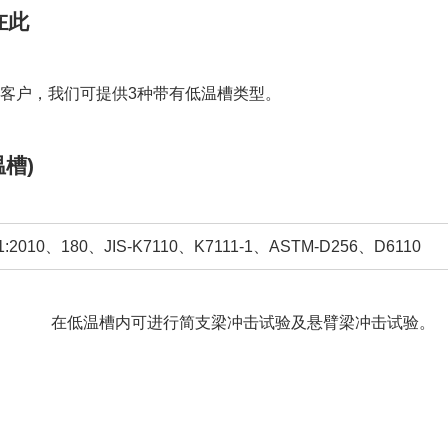
4, 5
7.5, 15, 25※2
1, 2.75, 5.5, 11, 2
在此
 D6110
ASTM D2
O简支梁冲击
GB/ISO/AST
21.7
2.7〜21.7
试的客户，我们可提供3种带有低温槽类型。
ー
ー
M 简支梁底座
JIS/IS
O 摆锤冲击位置确认用的量规
温槽)
ー
O 简支梁试验片 位置定位规
GB/ISO 悬臂
作面板、PC）规格、安全罩（全盖）、防碎帘、摆锤追加式、
TM摆锤冲击位置确认用的量规
-1:2010、180、JIS-K7110、K7111-1、ASTM-D256、D6110
工具（带LAN线）※3、模拟视觉面板・指针、Windows PC※
TM简支梁试验片 位置定位规
ASTM悬
3.8m/s
3.5m/s
在低温槽内可进行简支梁冲击试验及悬臂梁冲击试验。
（操作面板、PC）规格、安全罩（全盖）、防碎帘、摆锤追加式
下载工具（带LAN线）※3、模拟视觉面板・指针、Windows P
5mm、刀片边缘角度：30±1°
R0.8±0.2mm
/s
3.46m/s(3
m
ー
ー