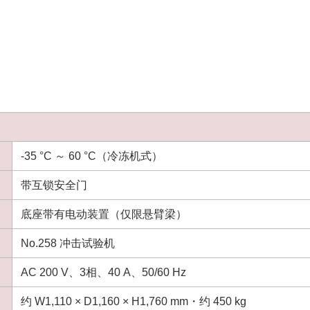
R0.2±0.1mm
17±0.12mm、刀片边缘角度：45±2°
R0.8±0.2
mm※6
ー
7±0.12mm
ー
R22±0.2mm
R0.25±0.
6±0.5mm
ー
R22±0.0
-35 °C ～ 60 °C（冷冻机式）
带互锁安全门
底座带有电动装置（仅限悬臂梁）
No.258 冲击试验机
AC 200 V、3相、40 A、50/60 Hz
约 W1,110 × D1,160 × H1,760 mm・约 450 kg