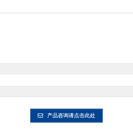
击试验
悬臂梁冲击试验
M
2:1999
产品咨询请点击此处
梁冲击试验
悬臂梁冲
3、ISO 170:2010
GB/T 1843、ISO 