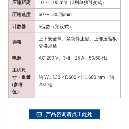
压缩距离
10 ～ 100 mm（2列单独可变式）
圧縮速度
60 〜 180回/min
计数器
6位数（预设式）
上下安全罩、紧急停止键、上部压缩板
选项
交换规格
电源
AC 200 V、3相、15 A、50/60 Hz
主机尺
寸・重量
约 W1,130 × D600 × H1,600 mm・约
(参考
292 kg
值）
产品咨询请点击此处