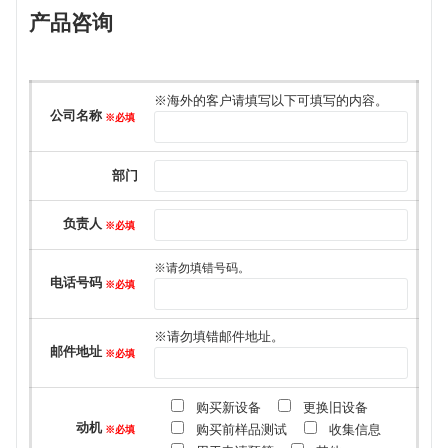
产品咨询
このフィールドは空のままにしてください。
※海外的客户请填写以下可填写的内容。
公司名称
※必填
部门
负责人
※必填
※请勿填错号码。
电话号码
※必填
※请勿填错邮件地址。
邮件地址
※必填
购买新设备
更换旧设备
动机
购买前样品测试
收集信息
※必填