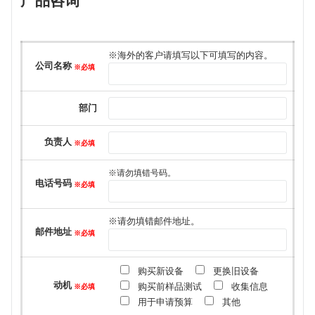
产品咨询
このフィールドは空のままにしてください。
※海外的客户请填写以下可填写的内容。
公司名称
※必填
部门
负责人
※必填
※请勿填错号码。
电话号码
※必填
※请勿填错邮件地址。
邮件地址
※必填
购买新设备
更换旧设备
动机
购买前样品测试
收集信息
※必填
用于申请预算
其他