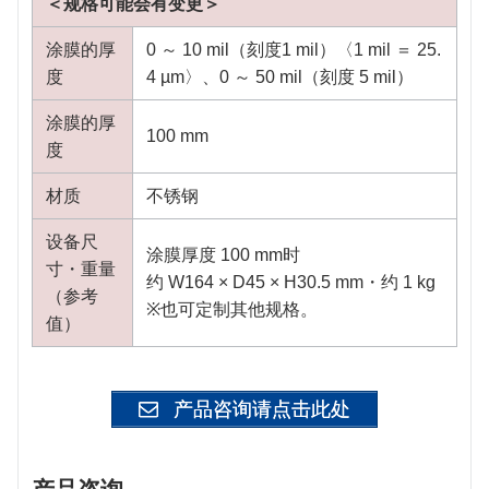
＜规格可能会有变更＞
涂膜的厚
0 ～ 10 mil（刻度1 mil）〈1 mil ＝ 25.
度
4 µm〉、0 ～ 50 mil（刻度 5 mil）
涂膜的厚
100 mm
度
材质
不锈钢
设备尺
涂膜厚度 100 mm时
寸・重量
约 W164 × D45 × H30.5 mm・约 1 kg
（参考
※也可定制其他规格。
值）
产品咨询请点击此处