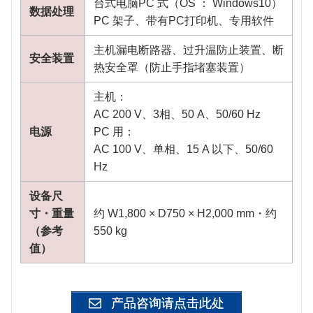
台式电脑PC 式（OS ： Windows10）
数据处理
PC 架子、带有PC打印机、专用软件
主机漏电断路器、过升温防止装置、断
安全装置
热安全罩（防止手指堵塞装置）
主机：
AC 200 V、3相、50 A、50/60 Hz
电源
PC 用：
AC 100 V、单相、15 A 以下、50/60
Hz
设备尺
寸・重量
约 W1,800 × D750 × H2,000 mm・约
（参考
550 kg
值）
产品咨询请点击此处