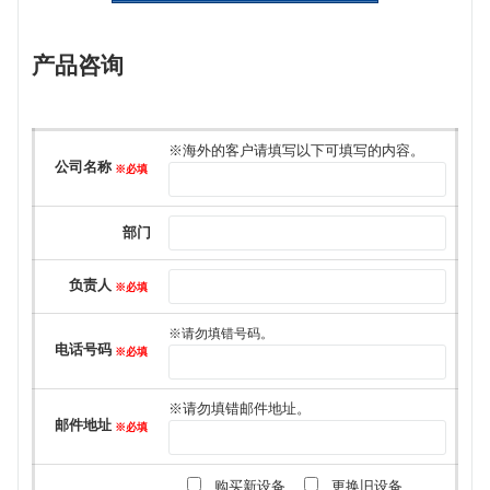
产品咨询
このフィールドは空のままにしてください。
※海外的客户请填写以下可填写的内容。
公司名称
※必填
部门
负责人
※必填
※请勿填错号码。
电话号码
※必填
※请勿填错邮件地址。
邮件地址
※必填
购买新设备
更换旧设备