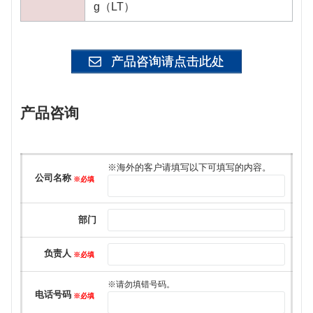
g（LT）
产品咨询请点击此处
产品咨询
このフィールドは空のままにしてください。
※海外的客户请填写以下可填写的内容。
公司名称
※必填
部门
负责人
※必填
※请勿填错号码。
电话号码
※必填