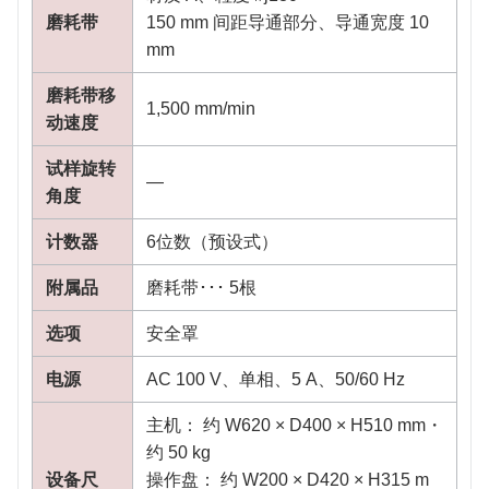
磨耗带
150 mm 间距导通部分、导通宽度 10
mm
磨耗带移
1,500 mm/min
动速度
试样旋转
―
角度
计数器
6位数（预设式）
附属品
磨耗带･･･ 5根
选项
安全罩
电源
AC 100 V、单相、5 A、50/60 Hz
主机： 约 W620 × D400 × H510 mm・
约 50 kg
设备尺
操作盘： 约 W200 × D420 × H315 m