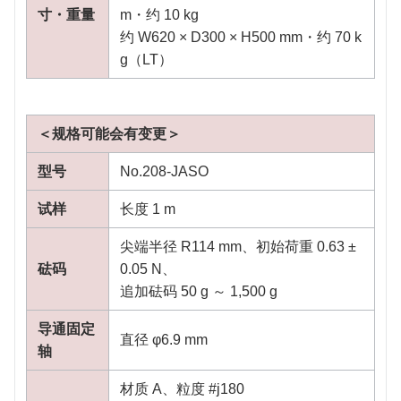
寸・重量
m・约 10 kg
约 W620 × D300 × H500 mm・约 70 k
g（LT）
＜规格可能会有变更＞
型号
No.208-JASO
试样
长度 1 m
尖端半径 R114 mm、初始荷重 0.63 ±
砝码
0.05 N、
追加砝码 50 g ～ 1,500 g
导通固定
直径 φ6.9 mm
轴
材质 A、粒度 #j180