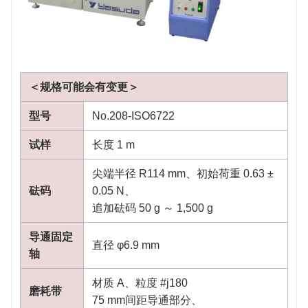
＜规格可能会有变更＞
型号
No.208-ISO6722
试样
长度 1 m
尖端半径 R114 mm、初始荷重 0.63 ±
砝码
0.05 N、
追加砝码 50 g ～ 1,500 g
导通固定
直径 φ6.9 mm
轴
材质 A、粒度 #j180
磨耗带
75 mm间距导通部分、