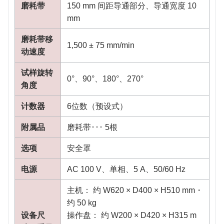
磨耗带
150 mm 间距导通部分、导通宽度 10
mm
磨耗带移
1,500 ± 75 mm/min
动速度
试样旋转
0°、90°、180°、270°
角度
计数器
6位数（预设式）
附属品
磨耗带･･･ 5根
选项
安全罩
电源
AC 100 V、单相、5 A、50/60 Hz
主机： 约 W620 × D400 × H510 mm・
约 50 kg
设备尺
操作盘： 约 W200 × D420 × H315 m