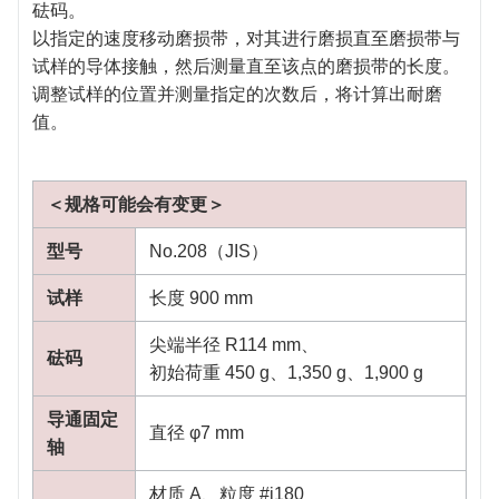
砝码。
以指定的速度移动磨损带，对其进行磨损直至磨损带与
试样的导体接触，然后测量直至该点的磨损带的长度。
调整试样的位置并测量指定的次数后，将计算出耐磨
值。
＜规格可能会有变更＞
型号
No.208（JIS）
试样
长度 900 mm
尖端半径 R114 mm、
砝码
初始荷重 450 g、1,350 g、1,900 g
导通固定
直径 φ7 mm
轴
材质 A、粒度 #j180