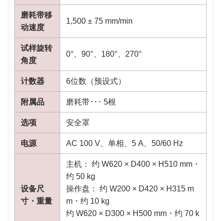
磨耗带移
1,500 ± 75 mm/min
动速度
试样旋转
0°、90°、180°、270°
角度
计数器
6位数（预设式）
附属品
磨耗带･･･ 5根
选项
安全罩
电源
AC 100 V、单相、5 A、50/60 Hz
主机： 约 W620 × D400 × H510 mm・
约 50 kg
设备尺
操作盘： 约 W200 × D420 × H315 m
寸・重量
m・约 10 kg
约 W620 × D300 × H500 mm・约 70 k