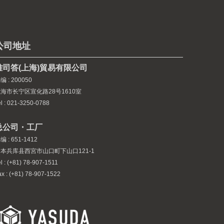
公司地址
雅司答(上海)貿易有限公司
编 : 200050
海市长宁区宣化路28号1610室
el : 021-3250-0788
总公司・工厂
编 : 651-1412
本兵库县西宮市山口町下山口121-1
l : (+81) 78-907-1511
ax : (+81) 78-907-1522